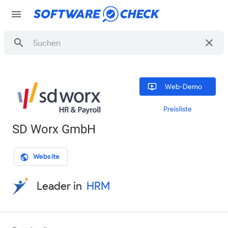
menu
search
clear
ondemand_video
Web-Demo
Preisliste
SD Worx GmbH
Website
public
Leader in
HRM