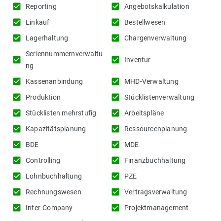
check_box
check_box
Reporting
Angebotskalkulation
check_box
check_box
Einkauf
Bestellwesen
check_box
check_box
Lagerhaltung
Chargenverwaltung
Seriennummernverwaltu
check_box
check_box
Inventur
ng
check_box
check_box
Kassenanbindung
MHD-Verwaltung
check_box
check_box
Produktion
Stücklistenverwaltung
check_box
check_box
Stücklisten mehrstufig
Arbeitspläne
check_box
check_box
Kapazitätsplanung
Ressourcenplanung
check_box
check_box
BDE
MDE
check_box
check_box
Controlling
Finanzbuchhaltung
check_box
check_box
Lohnbuchhaltung
PZE
check_box
check_box
Rechnungswesen
Vertragsverwaltung
check_box
check_box
Inter-Company
Projektmanagement