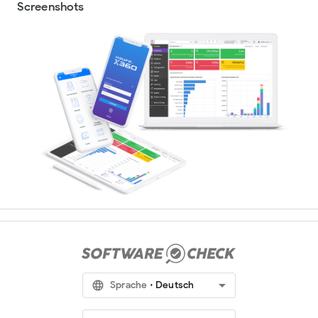
Screenshots
arrow_drop_down
language
Sprache
Deutsch