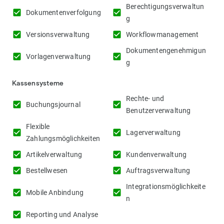
Berechtigungsverwaltun
check_box
check_box
Dokumentenverfolgung
g
check_box
check_box
Versionsverwaltung
Workflowmanagement
Dokumentengenehmigun
check_box
check_box
Vorlagenverwaltung
g
Kassensysteme
Rechte- und
check_box
check_box
Buchungsjournal
Benutzerverwaltung
Flexible
check_box
check_box
Lagerverwaltung
Zahlungsmöglichkeiten
check_box
check_box
Artikelverwaltung
Kundenverwaltung
check_box
check_box
Bestellwesen
Auftragsverwaltung
Integrationsmöglichkeite
check_box
check_box
Mobile Anbindung
n
check_box
Reporting und Analyse