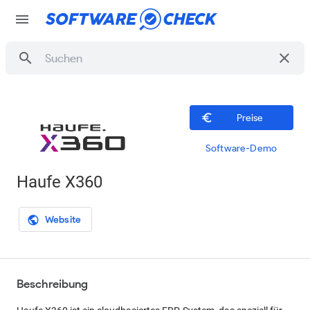
menu
search
clear
euro_symbol
Preise
Software-Demo
Haufe X360
Website
public
Beschreibung