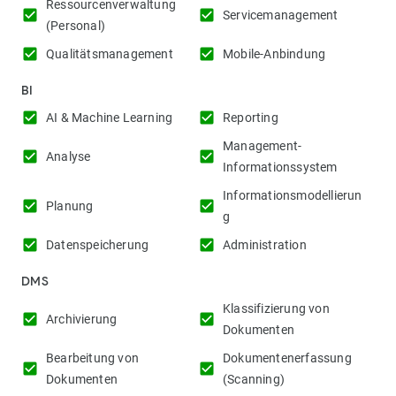
Ressourcenverwaltung
check_box
check_box
Servicemanagement
(Personal)
check_box
check_box
Qualitätsmanagement
Mobile-Anbindung
BI
check_box
check_box
AI & Machine Learning
Reporting
Management-
check_box
check_box
Analyse
Informationssystem
Informationsmodellierun
check_box
check_box
Planung
g
check_box
check_box
Datenspeicherung
Administration
DMS
Klassifizierung von
check_box
check_box
Archivierung
Dokumenten
Bearbeitung von
Dokumentenerfassung
check_box
check_box
Dokumenten
(Scanning)