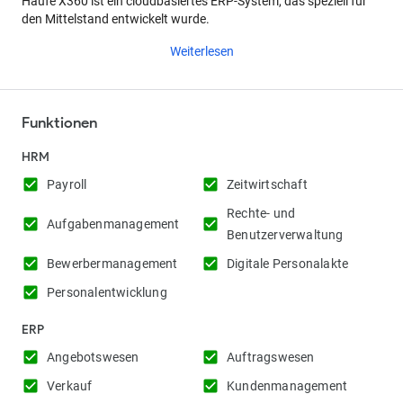
Haufe X360 ist ein cloudbasiertes ERP-System, das speziell für
den Mittelstand entwickelt wurde.
Weiterlesen
Funktionen
HRM
check_box
check_box
Payroll
Zeitwirtschaft
Rechte- und
check_box
check_box
Aufgabenmanagement
Benutzerverwaltung
check_box
check_box
Bewerbermanagement
Digitale Personalakte
check_box
Personalentwicklung
ERP
check_box
check_box
Angebotswesen
Auftragswesen
check_box
check_box
Verkauf
Kundenmanagement