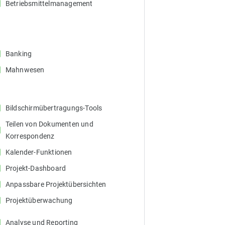
ox
Betriebsmittelmanagement
ox
Banking
ox
Mahnwesen
ox
Bildschirmübertragungs-Tools
Teilen von Dokumenten und
ox
Korrespondenz
ox
Kalender-Funktionen
ox
Projekt-Dashboard
ox
Anpassbare Projektübersichten
ox
Projektüberwachung
ox
Analyse und Reporting