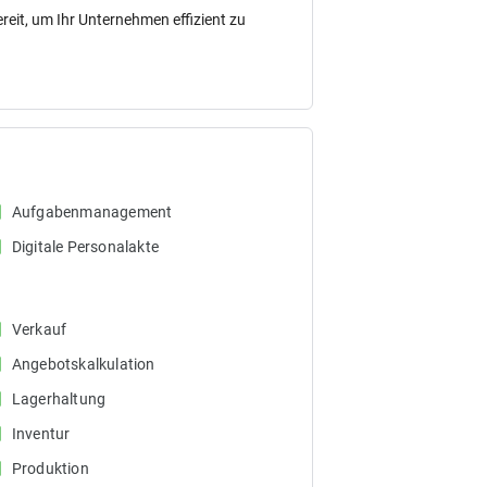
eit, um Ihr Unternehmen effizient zu
ox
Aufgabenmanagement
ox
Digitale Personalakte
ox
Verkauf
ox
Angebotskalkulation
ox
Lagerhaltung
ox
Inventur
ox
Produktion