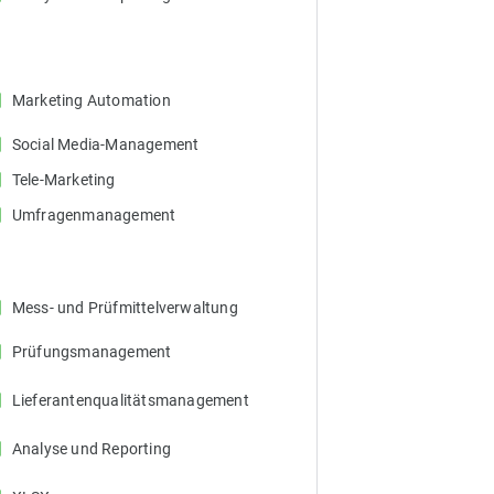
ox
Marketing Automation
ox
Social Media-Management
ox
Tele-Marketing
ox
Umfragenmanagement
ox
Mess- und Prüfmittelverwaltung
ox
Prüfungsmanagement
ox
Lieferantenqualitätsmanagement
ox
Analyse und Reporting