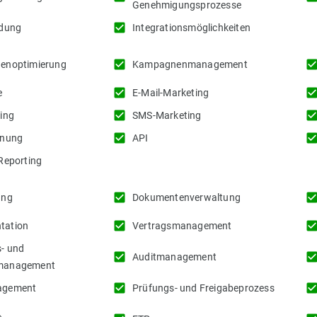
Genehmigungsprozesse
check_box
ndung
Integrationsmöglichkeiten
check_box
check_b
enoptimierung
Kampagnenmanagement
check_box
check_b
e
E-Mail-Marketing
check_box
check_b
ing
SMS-Marketing
check_box
check_b
anung
API
Reporting
check_box
check_b
ung
Dokumentenverwaltung
check_box
check_b
tation
Vertragsmanagement
- und
check_box
check_b
Auditmanagement
management
check_box
check_b
agement
Prüfungs- und Freigabeprozess