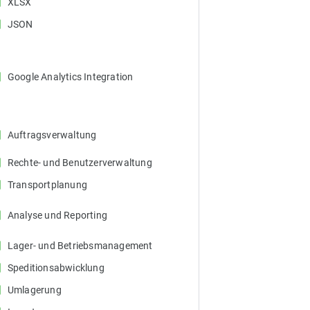
ox
XLSX
ox
JSON
ox
Google Analytics Integration
ox
Auftragsverwaltung
ox
Rechte- und Benutzerverwaltung
ox
Transportplanung
ox
Analyse und Reporting
ox
Lager- und Betriebsmanagement
ox
Speditionsabwicklung
ox
Umlagerung