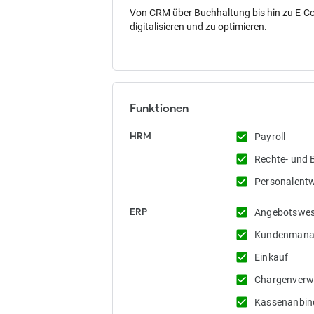
Von CRM über Buchhaltung bis hin zu E-Co
digitalisieren und zu optimieren.
Funktionen
check_box
HRM
Payroll
check_box
Rechte- und 
check_box
Personalentw
check_box
ERP
Angebotswe
check_box
Kundenmana
check_box
Einkauf
check_box
Chargenverw
check_box
Kassenanbi