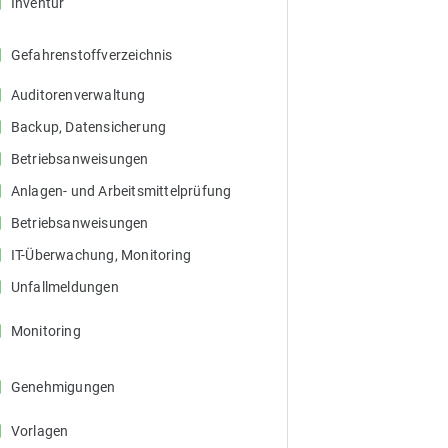
ox
Inventur
ox
Gefahrenstoffverzeichnis
ox
Auditorenverwaltung
ox
Backup, Datensicherung
ox
Betriebsanweisungen
ox
Anlagen- und Arbeitsmittelprüfung
ox
Betriebsanweisungen
ox
IT-Überwachung, Monitoring
ox
Unfallmeldungen
ox
Monitoring
ox
Genehmigungen
ox
Vorlagen