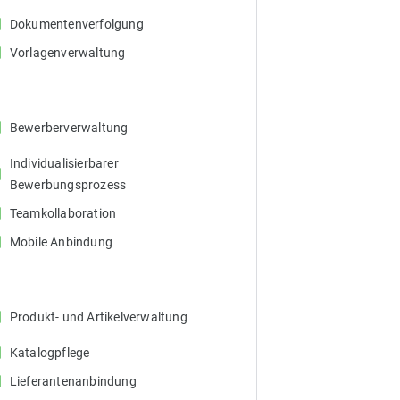
ox
Dokumentenverfolgung
ox
Vorlagenverwaltung
ox
Bewerberverwaltung
Individualisierbarer
ox
Bewerbungsprozess
ox
Teamkollaboration
ox
Mobile Anbindung
ox
Produkt- und Artikelverwaltung
ox
Katalogpflege
ox
Lieferantenanbindung