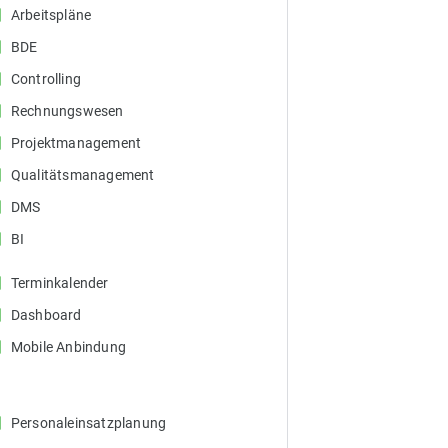
ox
Arbeitspläne
ox
BDE
ox
Controlling
ox
Rechnungswesen
ox
Projektmanagement
ox
Qualitätsmanagement
ox
DMS
ox
BI
ox
Terminkalender
ox
Dashboard
ox
Mobile Anbindung
ox
Personaleinsatzplanung