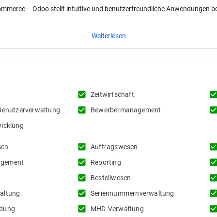
mmerce – Odoo stellt intuitive und benutzerfreundliche Anwendungen ber
Weiterlesen
check_box
check_b
Zeitwirtschaft
check_box
check_b
Benutzerverwaltung
Bewerbermanagement
icklung
check_box
check_b
sen
Auftragswesen
check_box
check_b
gement
Reporting
check_box
check_b
Bestellwesen
check_box
check_b
altung
Seriennummernverwaltung
check_box
check_b
ndung
MHD-Verwaltung