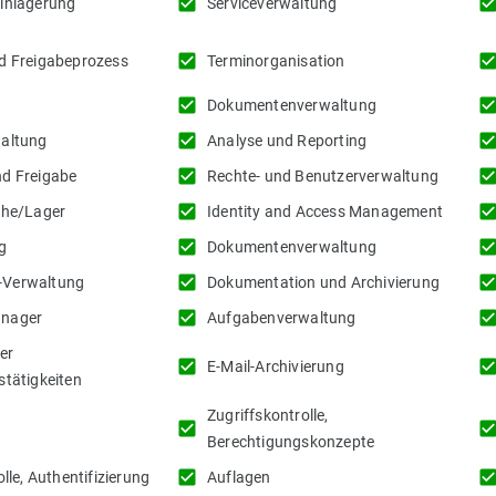
check_box
check_b
inlagerung
Serviceverwaltung
check_box
check_b
d Freigabeprozess
Terminorganisation
check_box
check_b
Dokumentenverwaltung
check_box
check_b
waltung
Analyse und Reporting
check_box
check_b
d Freigabe
Rechte- und Benutzerverwaltung
check_box
check_b
che/Lager
Identity and Access Management
check_box
check_b
g
Dokumentenverwaltung
check_box
check_b
Verwaltung
Dokumentation und Archivierung
check_box
check_b
nager
Aufgabenverwaltung
er
check_box
check_b
E-Mail-Archivierung
stätigkeiten
Zugriffskontrolle,
check_box
check_b
Berechtigungskonzepte
check_box
check_b
olle, Authentifizierung
Auflagen