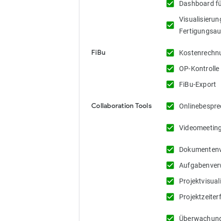
check_box
Dashboard fü
Visualisierun
check_box
Fertigungsau
check_box
FiBu
Kostenrechn
check_box
OP-Kontrolle
check_box
FiBu-Export
check_box
Collaboration Tools
Onlinebespre
check_box
Videomeeting
check_box
Dokumentenv
check_box
Aufgabenver
check_box
Projektvisual
check_box
Projektzeite
check_box
Überwachung