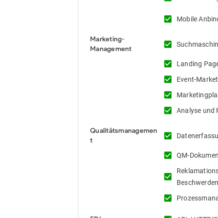
check_box
Mobile Anbi
Marketing-
check_box
Suchmaschin
Management
check_box
Landing Pag
check_box
Event-Market
check_box
Marketingpl
check_box
Analyse und 
Qualitätsmanagemen
check_box
Datenerfass
t
check_box
QM-Dokumen
Reklamations
check_box
Beschwerde
check_box
Prozessman