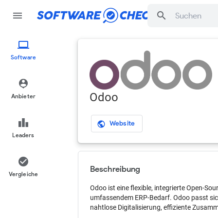
menu
search
computer
Software
person_pin
Odoo
Anbieter
leaderboard
Website
public
Leaders
check_circle
Beschreibung
Vergleiche
Odoo ist eine flexible, integrierte Open-S
umfassendem ERP-Bedarf. Odoo passt sich d
nahtlose Digitalisierung, effiziente Zusa