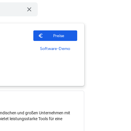
clear
euro_symbol
Preise
Software-Demo
elständischen und großen Unternehmen mit
tet leistungsstarke Tools für eine