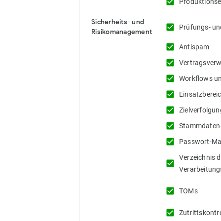
check_box
Produktionse
Sicherheits- und
check_box
Prüfungs- un
Risikomanagement
check_box
Antispam
check_box
Vertragsver
check_box
Workflows un
check_box
Einsatzberei
check_box
Zielverfolgun
check_box
Stammdaten-
check_box
Passwort-Ma
Verzeichnis d
check_box
Verarbeitung
check_box
TOMs
check_box
Zutrittskontr