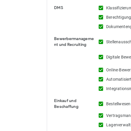
check_box
DMS
Klassifizier
check_box
Berechtigun
check_box
Dokumenten
Bewerbermanageme
check_box
Stellenaussc
nt und Recruiting
check_box
Digitale Bew
check_box
Online-Bewe
check_box
Automatisier
check_box
Integrations
Einkauf und
check_box
Bestellwesen
Beschaffung
check_box
Vertragsma
check_box
Lagerverwal