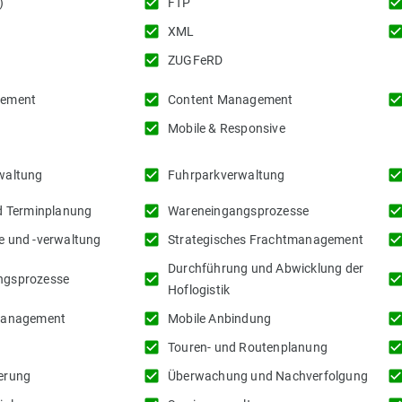
check_box
check_b
)
FTP
check_box
check_b
XML
check_box
ZUGFeRD
check_box
check_b
gement
Content Management
check_box
Mobile & Responsive
check_box
check_b
waltung
Fuhrparkverwaltung
check_box
check_b
d Terminplanung
Wareneingangsprozesse
check_box
check_b
 und -verwaltung
Strategisches Frachtmanagement
Durchführung und Abwicklung der
check_box
check_b
gsprozesse
Hoflogistik
check_box
check_b
management
Mobile Anbindung
check_box
check_b
Touren- und Routenplanung
check_box
check_b
erung
Überwachung und Nachverfolgung