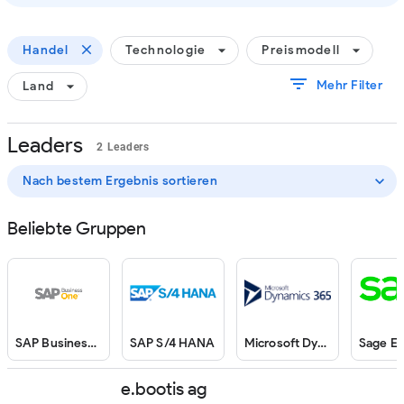
close
arrow_drop_down
arrow_drop_down
Handel
Technologie
Preismodell
filter_list
arrow_drop_down
Mehr Filter
Land
Leaders
2 Leaders
expand_more
Nach bestem Ergebnis sortieren
Beliebte Gruppen
SAP Business One
SAP S/4 HANA
Microsoft Dynamics
Sage E
e.bootis ag