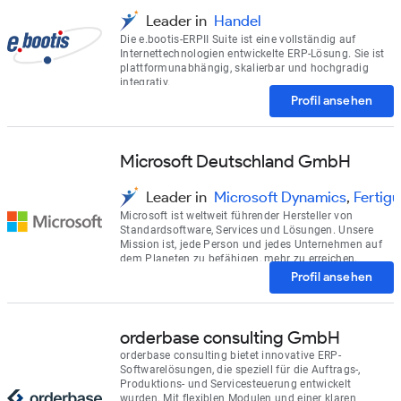
Leader in
Handel
Die e.bootis-ERPII Suite ist eine vollständig auf
Internettechnologien entwickelte ERP-Lösung. Sie ist
plattformunabhängig, skalierbar und hochgradig
integrativ.
Profil ansehen
Microsoft Deutschland GmbH
Leader in
Microsoft Dynamics
,
Fertig
Microsoft ist weltweit führender Hersteller von
Standardsoftware, Services und Lösungen. Unsere
Mission ist, jede Person und jedes Unternehmen auf
dem Planeten zu befähigen, mehr zu erreichen.
Sicherheit und Zuverlässigkeit, Innovation und
Profil ansehen
Integration sowie Offenheit und Interoperabilität
stehen bei der Entwicklung aller Microsoft-Produkte
im Mittelpunkt.
orderbase consulting GmbH
orderbase consulting bietet innovative ERP-
Softwarelösungen, die speziell für die Auftrags-,
Produktions- und Servicesteuerung entwickelt
wurden. Mit flexiblen Modulen und einer klaren